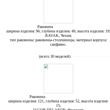
Раковина
Ravak Praktik S
ширина изделия: 96, глубина изделия: 49, высота изделия: 19
RAVAK, Чехия;
тип раковины: раковины-столешницы, материал корпуса:
санфаянс.
Раковины
двойные
(всего 30 моделей)
Раковина
Jacob Delafon Ove E1704
ширина изделия: 121, глубина изделия: 52, высота изделия:
15;
JACOB DELAFON, Франция;