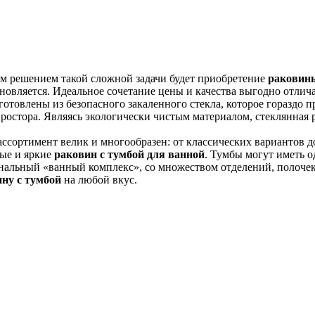
м решением такой сложной задачи будет приобретение
раковин
новляется. Идеальное сочетание цены и качества выгодно отли
готовлены из безопасного закаленного стекла, которое гораздо 
остора. Являясь экологически чистым материалом, стеклянная р
ссортимент велик и многообразен: от классических вариантов 
ные и яркие
раковин с тумбой для ванной
. Тумбы могут иметь 
альный «ванный комплекс», со множеством отделений, полочек
ну с тумбой
на любой вкус.