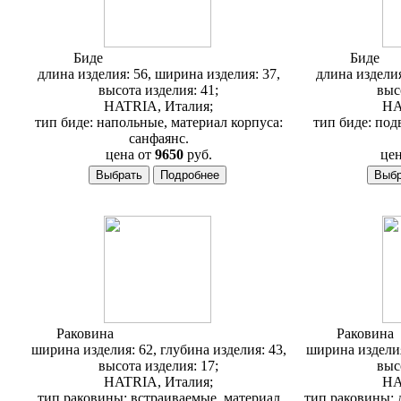
Биде
Hatria Daytime Y0YI01
Биде
Ha
длина изделия: 56, ширина изделия: 37,
длина изделия
высота изделия: 41;
выс
HATRIA, Италия;
HA
тип биде: напольные, материал корпуса:
тип биде: под
санфаянс.
цена от
9650
руб.
цен
Раковина
Hatria Daytime Y0YU01
Раковина
ширина изделия: 62, глубина изделия: 43,
ширина изделия
высота изделия: 17;
выс
HATRIA, Италия;
HA
тип раковины: встраиваемые, материал
тип раковины: 