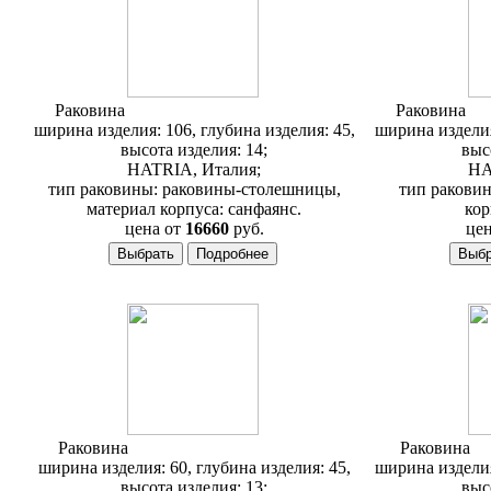
Раковина
Hatria Area 106x35 Y0ZG01
Раковина
Ha
ширина изделия: 106, глубина изделия: 45,
ширина изделия
высота изделия: 14;
выс
HATRIA, Италия;
HA
тип раковины: раковины-столешницы,
тип раковин
материал корпуса: санфаянс.
кор
цена от
16660
руб.
цен
Раковина
Hatria Area 60x45 Y0UH01
Раковина
Ha
ширина изделия: 60, глубина изделия: 45,
ширина изделия
высота изделия: 13;
выс