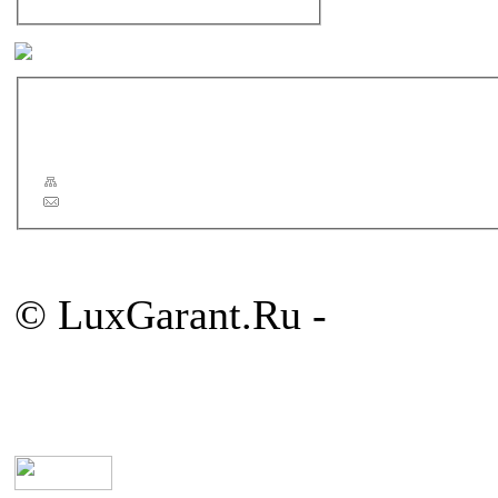
Зеркала
Другие бренды
Новости
Статьи
Сервис
Карта сайта
Обратная связь
© LuxGarant.Ru -
продажа 
комнаты