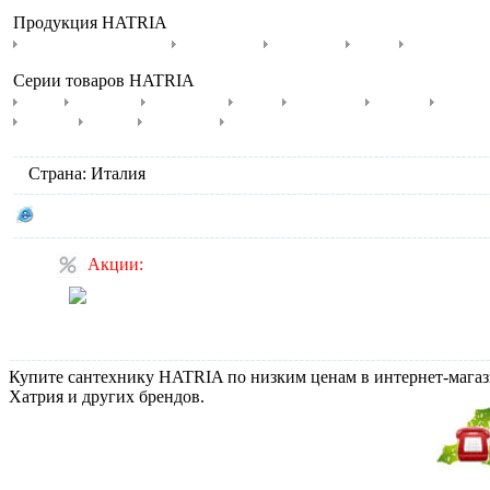
Продукция HATRIA
Душевые поддоны
Раковины
Унитазы
Биде
Писсуары
Серии товаров HATRIA
Area
Daytime
DolceVita
Drop
Erika Pro
Fusion
Fusio
Sophie
Susan
You&Me
Отдельные раковины
Страна: Италия
Сайт производителя HATRIA
Акции:
Распродажа унитазов Hatria
и Villeroy & Boch
Купите сантехнику HATRIA по низким ценам в интернет-магази
Хатрия и других брендов.
Не дозвонились?
Закажите звонок!