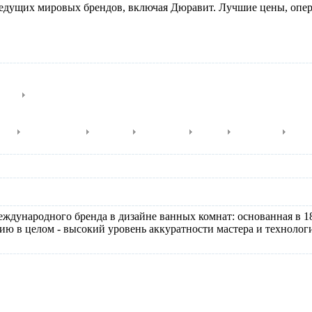
ведущих мировых брендов, включая Дюравит. Лучшие цены, опе
биде
Писсуары
aro
Darling New
D-Code
Esplanade
Foster
Happy D.
Pura
еждународного бренда в дизайне ванных комнат: основанная в 18
ию в целом - высокий уровень аккуратности мастера и технолог