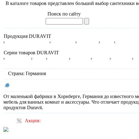
В каталоге товаров представлен большой выбор сантехники 
Поиск по сайту
Продукция DURAVIT
Мебель для ванной
Раковины
Унитазы
Биде
Крышки-
Серии товаров DURAVIT
SensoWash
1930
2nd floor
Architec
Bacino
Bagnella
C
Страна: Германия
Сайт производителя DURAVIT
От маленькой фабрики в Хорнберге, Германия до известного м
мебель для ванных комнат и аксессуары. Что отличает продукц
продуктов Duravit.
Акции: