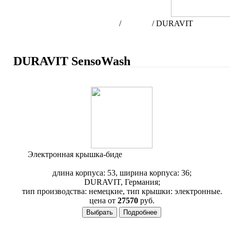
Интернет-магазин сантехники
/
Бренды
/
DURAVIT
DURAVIT SensoWash
Электронная крышка-биде
Duravit SensoWash D-Code
610100
длина корпуса: 53, ширина корпуса: 36;
DURAVIT, Германия;
тип производства: немецкие, тип крышки: электронные.
цена от
27570
руб.