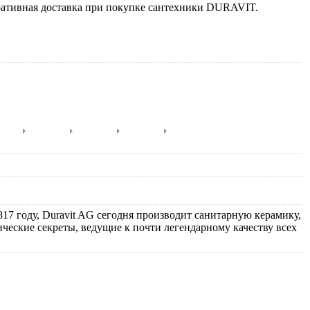
ративная доставка при покупке сантехники DURAVIT.
Vida
Starck 1
Starck 2
Starck 3
Vero
17 году, Duravit AG сегодня производит санитарную керамику,
ические секреты, ведущие к почти легендарному качеству всех