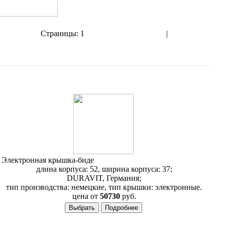
Страницы:
1
2
3
4
5
6
7
8
9
10
11
12
|
показать все
Следующая››
Электронная крышка-биде
Duravit SensoWash Starck 610000
длина корпуса: 52, ширина корпуса: 37;
DURAVIT, Германия;
тип производства: немецкие, тип крышки: электронные.
цена от
50730
руб.