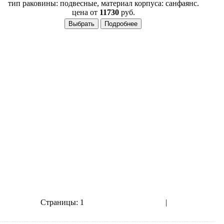
тип раковины: подвесные, материал корпуса: санфаянс.
цена от
11730
руб.
Страницы:
1
2
3
4
5
6
7
8
9
10
11
12
|
показать все
Следующая››