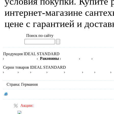
условия покупки. Купит
интернет-магазине сантех
цене с гарантией и достав
Поиск по сайту
Продукция IDEAL STANDARD
Душевые панели
Раковины
Унитазы
Биде
Писсуары
Серии товаров IDEAL STANDARD
Active
Calla
Cantica
Connect
Daylight
Ecсo
Eurovit
Страна: Германия
Сайт производителя IDEAL STANDARD
Акции: