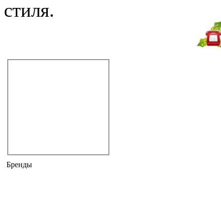
стиля.
Не дозвонились?
Закажите звонок!
Раковины
подвесные
раковины-столешницы
двойные
встраиваемые
полувстраиваемые
накладные
угловые
напольные
Бренды
ARTCERAM
BANDINI
DEVON & DEVON
DISEGNO CERAMICA
DOCTOR JET
DURAVIT