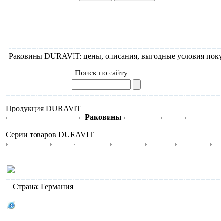
Раковины DURAVIT: цены, описания, выгодные условия покуп
Поиск по сайту
Продукция DURAVIT
Мебель для ванной
Раковины
Унитазы
Биде
Крышки
Серии товаров DURAVIT
SensoWash
1930
2nd floor
Architec
Bacino
Bagnella
C
Акции DURAVIT
Страна: Германия
Сайт производителя DURAVIT