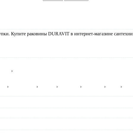
ки. Купите раковины DURAVIT в интернет-магазине сантехники 
-биде
Писсуары
aro
Darling New
D-Code
DuraStyle
Esplanade
Foster
Hap