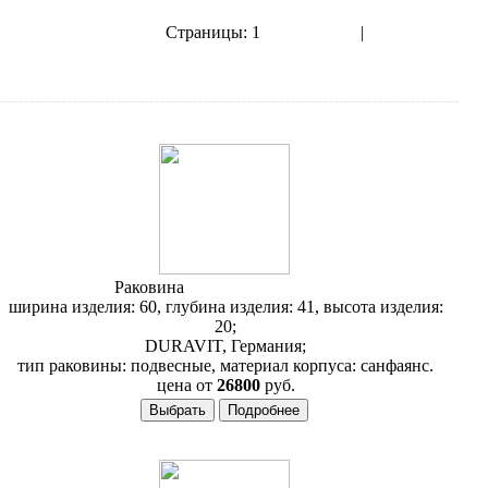
Страницы:
1
2
3
4
5
6
7
8
|
показать все
Следующая››
Раковина
Duravit 1930 043860
ширина изделия: 60, глубина изделия: 41, высота изделия:
20;
DURAVIT, Германия;
тип раковины: подвесные, материал корпуса: санфаянс.
цена от
26800
руб.