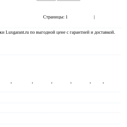
Страницы:
1
2
3
4
5
6
7
8
|
показать все
Следующая››
Luxgarant.ru по выгодной цене с гарантией и доставкой.
py D.
PuraVida
Starck 1
Starck 2
Starck 3
Vero
Santosa