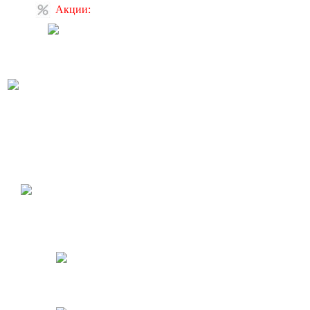
Акции:
Акция: скидка на
электронный унитаз и
крышку-биде
Акция: Подвесной унитаз
Duravit D-Code (арт. 220909)
с монтажной рамой Geberit
по специальной цене! А
также встраиваемая
раковина 046651 в наличии!
Акция: подвесной унитаз
(арт.5684) с сиденьем,
монтажной рамой и
кнопкой. В наличии!
Держатели для бумаги Gessi
Rettangolo, в наличии, в
отделе продаж!