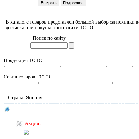
В каталоге товаров представлен большой выбор сантехники 
доставка при покупке сантехники TOTO.
Поиск по сайту
Продукция TOTO
Гидромассажные ванны
Мебель для ванной
Раковины
У
Серии товаров TOTO
Крышки-биде
Электронные японские унитазы
Neorest
Страна: Япония
Сайт производителя TOTO
Акции:
Спецпредложение на