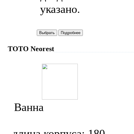
указано.
TOTO Neorest
Ванна
Toto Neorest
SE PKZ1800E
длина корпуса: 180,