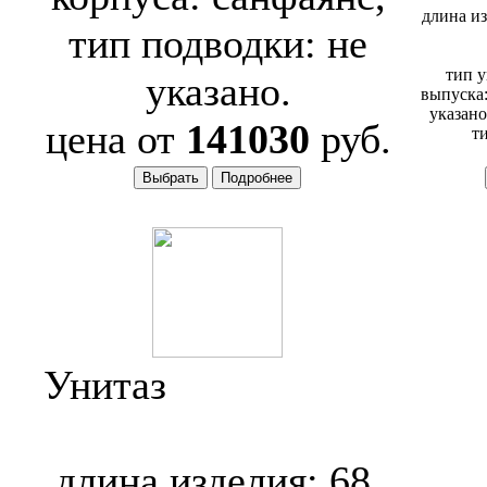
длина из
тип подводки: не
тип у
указано.
выпуска:
указано
цена от
141030
руб.
ти
Унитаз
Toto Neorest
SE CW997DF
длина изделия: 68,