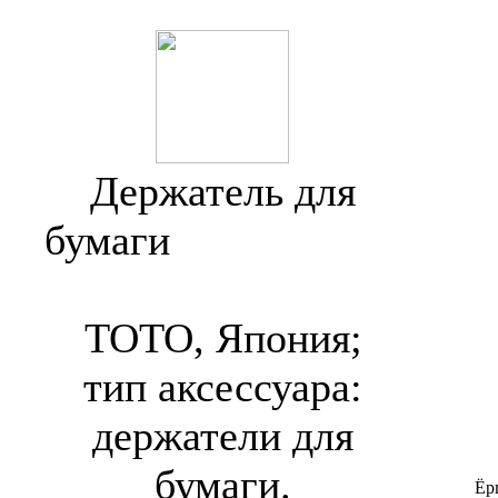
Держатель для
бумаги
Toto Neorest
SE YH87R
TOTO, Япония;
тип аксессуара:
держатели для
бумаги.
Ёр