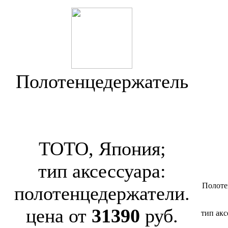
Полотенцедержатель
Toto Neorest SE
YT87S5R
TOTO, Япония;
тип аксессуара:
Полоте
полотенцедержатели.
цена от
31390
руб.
тип акс