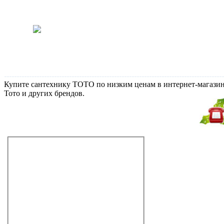
душевую кабину с паровой
баней Teuco L05
Скидка 25% на мебель для
ванной DANSANI (в акции
участвуют Zaro, Luna
Andante и Luna Menuet)
Купите сантехнику TOTO по низким ценам в интернет-магазине
Тото и других брендов.
Не дозвонились?
Закажите звонок!
Гидромассажные ванны
Душевые кабины с гидромассажем
Ванны с душевой кабиной
Душевые боксы
Минибассейны SPA
Сауны
Душевые углы
Душевые двери для душевых кабин
Шторки для ванны