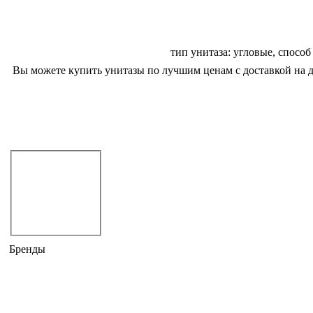
тип унитаза: угловые, способ
Вы можете купить унитазы по лучшим ценам с доставкой на до
Цены на унитазы
Не дозвонились?
Закажите звонок!
Унитазы
компакты
приставные
подвесные
угловые
Бренды
ARTCERAM
CERAMICA CIELO
DEVON & DEVON
DISEGNO CERAMICA