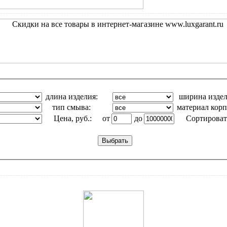
длина изделия:
ширина изде
тип смыва:
материал корп
Цена, руб.:
от
до
Сортироват