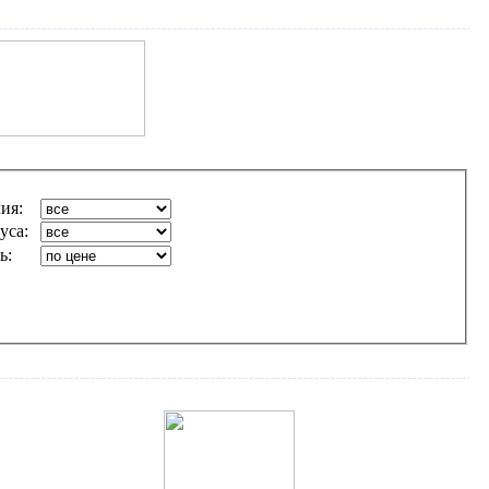
лия:
уса:
ь: