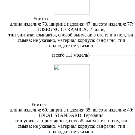
Унитаз
Disegno Ceramica Paolina 7005
длина изделия: 73, ширина изделия: 47, высота изделия: 77;
DISEGNO CERAMICA, Италия;
тип унитаза: компакты, способ выпуска: в стену и в пол, тип
смыва: не указано, материал корпуса: санфаянс, тип
подводки: не указано.
Унитазы
приставные
(всего 111 модель)
Унитаз
Ideal Standard Moments K311601
длина изделия: 60, ширина изделия: 35, высота изделия: 40;
IDEAL STANDARD, Германия;
тип унитаза: приставные, способ выпуска: в стену, тип
смыва: не указано, материал корпуса: санфаянс, тип
подводки: не указано.