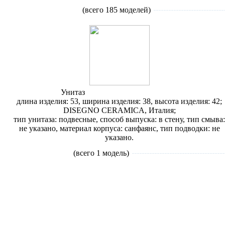
Унитазы
подвесные
(всего 185 моделей)
Унитаз
Disegno Ceramica Fluid 570
длина изделия: 53, ширина изделия: 38, высота изделия: 42;
DISEGNO CERAMICA, Италия;
тип унитаза: подвесные, способ выпуска: в стену, тип смыва:
не указано, материал корпуса: санфаянс, тип подводки: не
указано.
Унитазы
угловые
(всего 1 модель)