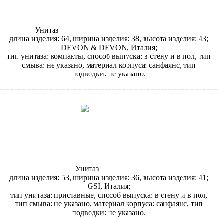
Унитаз
Devon&Devon New Etoile IBWCNET
длина изделия: 64, ширина изделия: 38, высота изделия: 43;
DEVON & DEVON, Италия;
тип унитаза: компакты, способ выпуска: в стену и в пол, тип
смыва: не указано, материал корпуса: санфаянс, тип
подводки: не указано.
Унитаз
GSI X2 7810
длина изделия: 53, ширина изделия: 36, высота изделия: 41;
GSI, Италия;
тип унитаза: приставные, способ выпуска: в стену и в пол,
тип смыва: не указано, материал корпуса: санфаянс, тип
подводки: не указано.