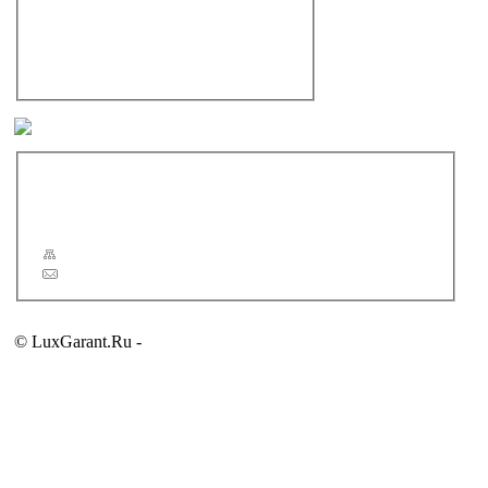
Душевая программа
Аксессуары для ванной комнаты
Полотенцесушители
Зеркала
Другие бренды
Новости
Статьи
Сервис
Карта сайта
Обратная связь
© LuxGarant.Ru -
продажа сантехники для ванной комнаты