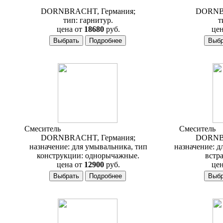
840
DORNBRACHT, Германия;
DORNBR
тип: гарнитур.
т
цена от
18680
руб.
цен
Смеситель
Dornbracht Selv 33 500 840
Смеситель
D
DORNBRACHT, Германия;
DORNBR
назначение: для умывальника, тип
назначение: д
конструкции: однорычажные.
встр
цена от
12900
руб.
цен