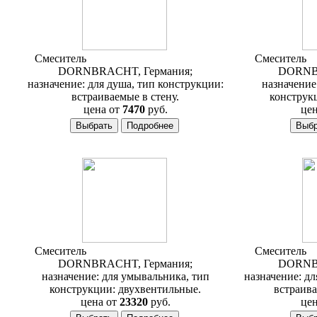
Смеситель
Dornbracht Selv 36 020 840
Смеситель
D
DORNBRACHT, Германия;
DORNBR
назначение: для душа, тип конструкции:
назначение
встраиваемые в стену.
конструк
цена от
7470
руб.
цен
Смеситель
Dornbracht Selv 20 700 842
Смеситель
D
DORNBRACHT, Германия;
DORNBR
назначение: для умывальника, тип
назначение: дл
конструкции: двухвентильные.
встраива
цена от
23320
руб.
цен