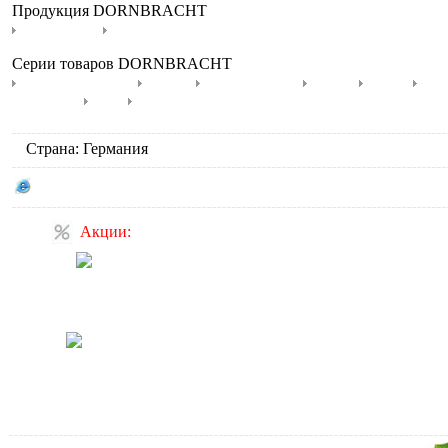
Продукция DORNBRACHT
Смесители
Душевая программа
Серии товаров DORNBRACHT
Balance Modules
Deque
Elemental Spa
eMote
eTech
Gen
Supernova
Tara
Tara Logic
Страна: Германия
Сайт производителя DORNBRACHT
Акции:
Спецпредложение на
душевую кабину с паровой
баней Teuco L05
Скидка 25% на мебель для
ванной DANSANI (в акции
участвуют Zaro, Luna
Andante и Luna Menuet)