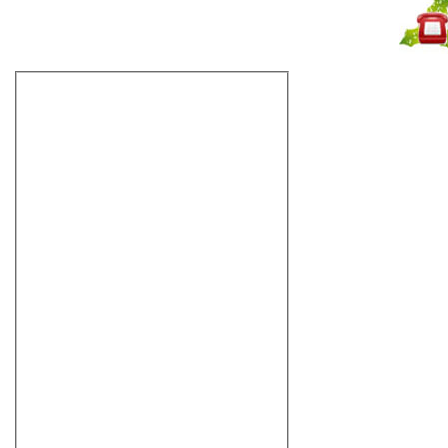
Не дозвонились?
Закажите звонок!
Гидромассажные ванны
Душевые кабины с гидромассажем
Ванны с душевой кабиной
Душевые боксы
Минибассейны SPA
Сауны
Душевые углы
Душевые двери для душевых кабин
Шторки для ванны
Душевые панели
Душевые перегородки
Душевые поддоны
Мебель для ванной
Раковины
Унитазы
Биде
Крышки-биде
Писсуары
Инсталляции
Смывные бачки
Смесители