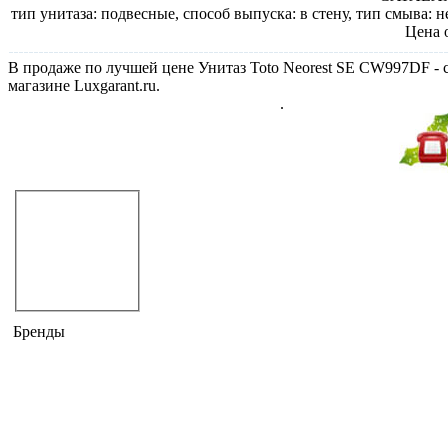
тип унитаза: подвесные, способ выпуска: в стену, тип смыва: н
Цена 
В продаже по лучшей цене Унитаз Toto Neorest SE CW997DF - с
магазине Luxgarant.ru.
Унитаз Toto Neorest SE, раздел Унитазы
.
Не дозвонились?
Закажите звонок!
Унитазы
компакты
приставные
подвесные
угловые
Бренды
ARTCERAM
CATALANO
CERAMICA CIELO
DEVON & DEVON
DISEGNO CERAMICA
DURAVIT