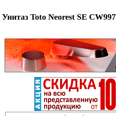
Унитаз Toto Neorest SE CW99
Интернет-магазин сантехники
/
Унитазы
/
Унитазы подвесн