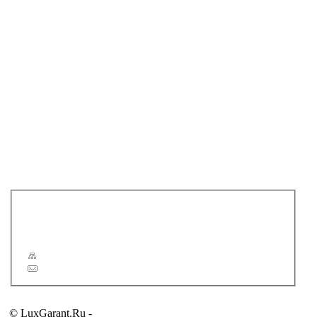
GEBERIT
GSG
GSI
HATRIA
IDEAL STANDARD
JACOB DELAFON
LAUFEN
LINEATRE
ROCA
SBORDONI
SIMAS
TOTO
VILLEROY & BOCH
Распродажа
Новости
Статьи
Сервис
Карта сайта
Обратная связь
© LuxGarant.Ru -
продажа сантехники для ванной комнаты