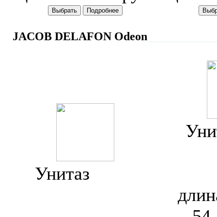
JACOB DELAFON Odeon
Уни
Delafo
Унитаз
Jacob
Delafon Odeon
длин
E1080
54