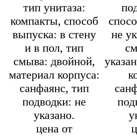
тип унитаза:
по
компакты, способ
спосо
выпуска: в стену
не ук
и в пол, тип
см
смыва: двойной,
указан
материал корпуса:
к
санфаянс, тип
санф
подводки: не
под
указано.
у
цена от
ц