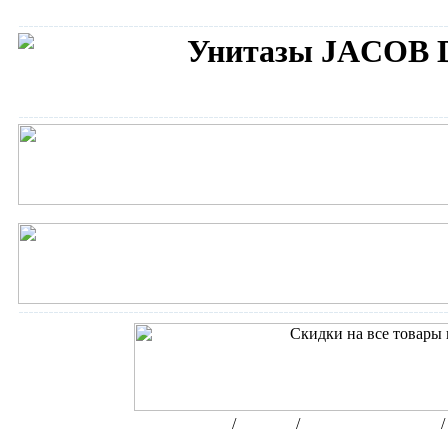
Унитазы JACOB
Сантехника JACOB DELAFON
Интернет-магазин сантехники
/
Бренды
/
JACOB DELAFON