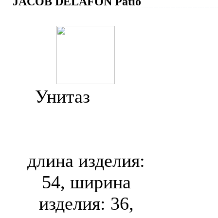
JACOB DELAFON Patio
Унитаз
Jacob
Delafon Patio
E4187
длина изделия:
54, ширина
изделия: 36,