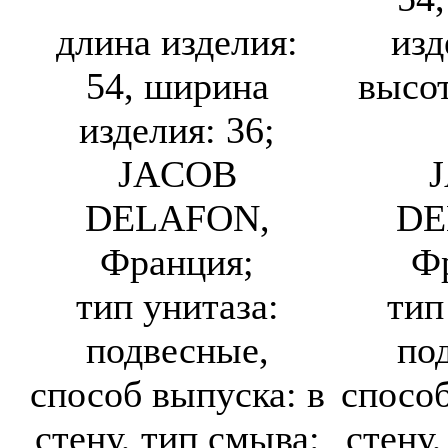
длина изделия:
изд
54, ширина
высот
изделия: 36;
JACOB
DELAFON,
DE
Франция;
Ф
тип унитаза:
тип
подвесные,
по
способ выпуска: в
способ
стену, тип смыва:
стену,