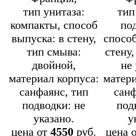
тип унитаза:
тип
компакты, способ
по
выпуска: в стену,
способ
тип смыва:
стену,
двойной,
не 
материал корпуса:
матери
санфаянс, тип
санф
подводки: не
под
указано.
у
цена от
4550
руб.
цена 