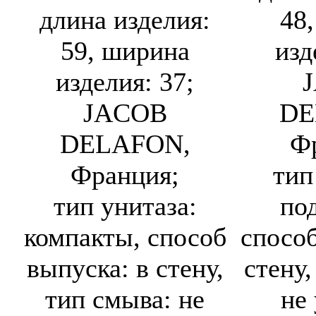
длина изделия:
48
59, ширина
изд
изделия: 37;
JACOB
DE
DELAFON,
Ф
Франция;
тип
тип унитаза:
по
компакты, способ
способ
выпуска: в стену,
стену,
тип смыва: не
не 