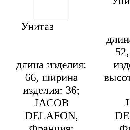
Уни
Dela
Унитаз
Jacob
E
Delafon Mideo
длин
15541G
52
длина изделия:
изд
66, ширина
высот
изделия: 36;
JACOB
DELAFON,
DE
Франция;
Ф