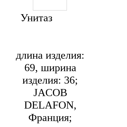
Унитаз
Jacob
Delafon Panache
E1370
длина изделия:
69, ширина
изделия: 36;
JACOB
DELAFON,
Франция;