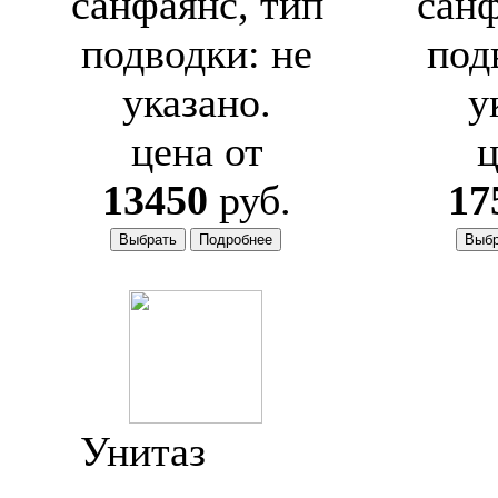
санфаянс, тип
санф
подводки: не
под
указано.
у
цена от
ц
13450
руб.
17
Унитаз
Jacob