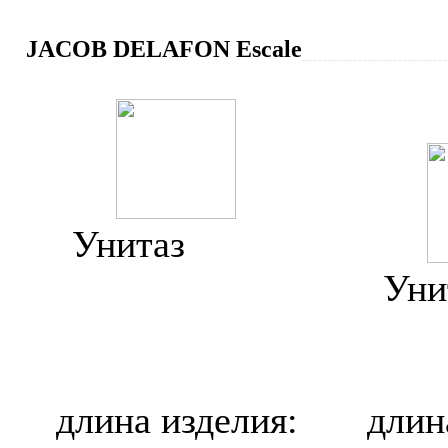
JACOB DELAFON Escale
Унитаз
Jacob
Delafon Escale
Уни
E1342/19038W-
Dela
00/
длина изделия:
длин