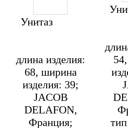
Уни
Унитаз
Jacob
Del
Delafon Ove
E1540 / 19974W
длин
длина изделия:
54
68, ширина
изд
изделия: 39;
JACOB
DE
DELAFON,
Ф
Франция;
тип