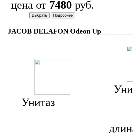
цена от
7480
руб.
JACOB DELAFON Odeon Up
Уни
Унитаз
Jacob
Delaf
Delafon Odeon Up
E4702
длин