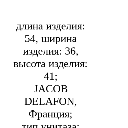
Delafon Formilia
Viragio E4772
длина изделия:
54, ширина
изделия: 36,
высота изделия:
41;
JACOB
DELAFON,
Франция;
тип унитаза: