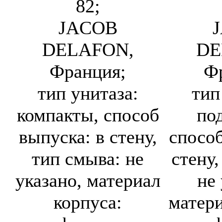
82;
JACOB
DELAFON,
DE
Франция;
Ф
тип унитаза:
тип
компакты, способ
по
выпуска: в стену,
способ
тип смыва: не
стену,
указано, материал
не 
корпуса:
матери