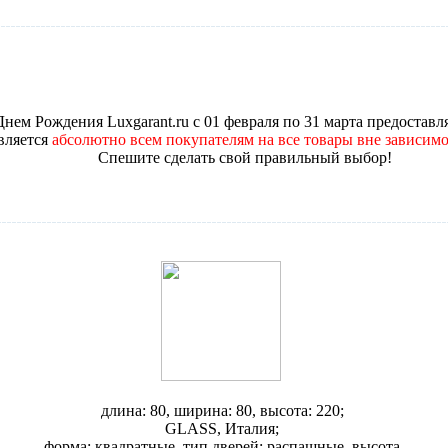
Днем Рождения Luxgarant.ru с 01 февраля по 31 марта
предоставл
вляется
абсолютно всем покупателям
на все товары
вне зависимо
Спешите сделать свой правильный выбор!
Душевая кабина Glass Andros 80
длина: 80, ширина: 80, высота: 220;
GLASS, Италия;
форма: квадратные, тип дверей: распашные, высота