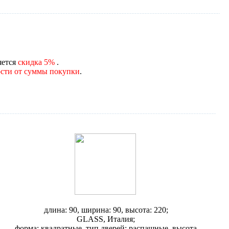
яется
скидка 5%
.
сти от суммы покупки
.
Душевая кабина Glass Andros 90
длина: 90, ширина: 90, высота: 220;
GLASS, Италия;
форма: квадратные, тип дверей: распашные, высота