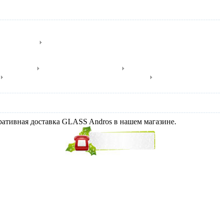
ой кабиной
Душевые боксы
размещения
Ванны прямоугольные
Ванны с душевым уголком
Комбинированные ванны прямоугольные
Особая серия
еративная доставка GLASS Andros в нашем магазине.