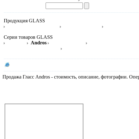
Продукция GLASS
Гидромассажные ванны
Душевые кабины
Ванны с душев
Серии товаров GLASS
Antropos
Andros
Ванны угловые
Ванны центрального 
Душевые кабины угловые
Комбинированные ванны угловые
Сайт производителя GLASS
Продажа Гласс Andros - стоимость, описание, фотографии. Оп
Не дозвонились?
Закажите звонок!
Гидромассажные ванны
Душевые кабины
Ванны с душевой кабиной
Душевые боксы
Минибассейны SPA
Сауны