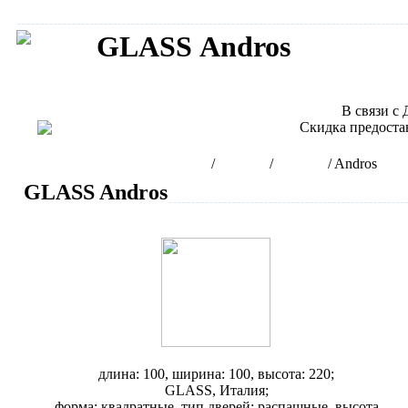
GLASS Andros
Сантехника GLASS
В связи с
Скидка предоста
Интернет-магазин сантехники
/
Бренды
/
GLASS
/
Andros
GLASS Andros
Душевая кабина Glass Andros 100
длина: 100, ширина: 100, высота: 220;
GLASS, Италия;
форма: квадратные, тип дверей: распашные, высота