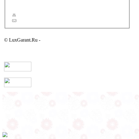
Сервис
Карта сайта
Обратная связь
© LuxGarant.Ru -
продажа сантехники для ванной комнаты