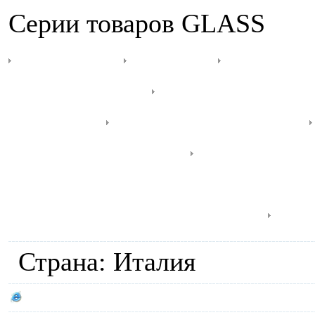
Серии товаров GLASS
Antropos
Andros
Ванны 
размещения
Ванны прямо
уголком
Ванны Классика
прямоугольные
Душевые 
Комбинированные ванны 
ванны прямоугольные
Осо
Страна: Италия
Сайт производителя GLASS