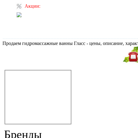
Акции:
Скидка на
полотенцесушитель в
наличии!
Продаем гидромассажные ванны Гласс - цены, описание, хара
Не дозвонились?
Закажите звонок!
Гидромассажные ванны
прямоугольные
угловые
угловые асимметричные
круглые
овальные
классика
другие формы
Бренды