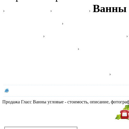
Antropos
Andros
Ванны 
размещения
Ванны прямо
уголком
Ванны Классика
прямоугольные
Душевые 
Комбинированные ванны 
ванны прямоугольные
Осо
Сайт производителя GLASS
Продажа Гласс Ванны угловые - стоимость, описание, фотогр
Не дозвонились?
Закажите звонок!