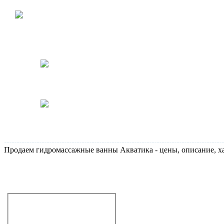
раковина 046651 в наличии!
Акция: подвесной унитаз
(арт.5684) с сиденьем,
монтажной рамой и
кнопкой. В наличии!
Держатели для бумаги Gessi
Rettangolo, в наличии, в
отделе продаж!
Специальная цена на
электронные унитазы Toto
SE и LE
Продаем гидромассажные ванны Акватика - цены, описание, 
Не дозвонились?
Закажите звонок!
Гидромассажные ванны
прямоугольные
угловые