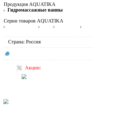
Продукция AQUATIKA
Гидромассажные ванны
Серии товаров AQUATIKA
Аквастандарт
H2O
Аквалюкс
Арт
Страна: Россия
Сайт производителя AQUATIKA
Акции:
Акция: скидка на
электронный унитаз и
крышку-биде
Акция: Подвесной унитаз
Duravit D-Code (арт. 220909)
с монтажной рамой Geberit
по специальной цене! А
также встраиваемая