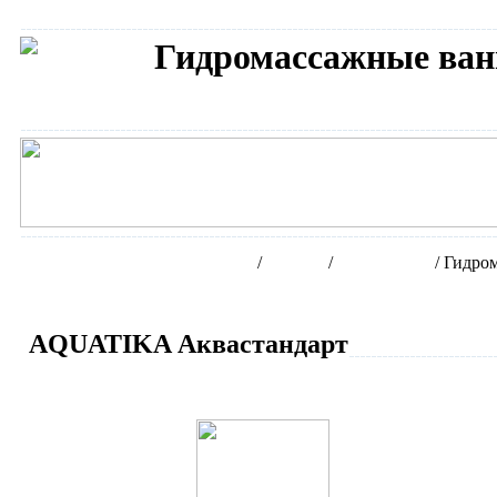
Гидромассажные в
Сантехника AQUATIKA
Интернет-магазин сантехники
/
Бренды
/
AQUATIKA
/
Гидро
AQUATIKA Аквастандарт