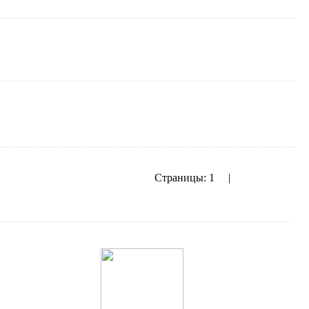
Страницы:
1
2
|
показать все
Следующая››