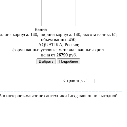
Ванна
Aquatika Тема 140
длина корпуса: 140, ширина корпуса: 140, высота ванны: 65,
объем ванны: 450;
AQUATIKA, Россия;
форма ванны: угловые, материал ванны: акрил.
цена от
26790
руб.
Страницы:
1
2
|
показать все
Следующая››
интернет-магазине сантехники Luxgarant.ru по выгодной