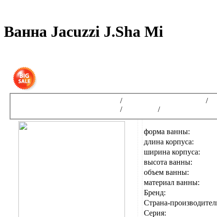
Ванна Jacuzzi J.Sha Mi
Получ
Интернет-магазин сантехники
/
Гидромассажные ванны
/
Г
Интернет-магазин сантехники
/
JACUZZI
/
Designer Collect
форма ванны:
длина корпуса:
ширина корпуса:
высота ванны:
объем ванны:
материал ванны:
Бренд:
Страна-производител
Серия: