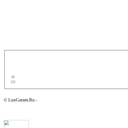
TRITON
VILLEROY & BOCH
VIS VITALIS
WGT - WATER GAMES
Новости
Статьи
Сервис
Карта сайта
Обратная связь
© LuxGarant.Ru -
продажа сантехники для ванной комнаты