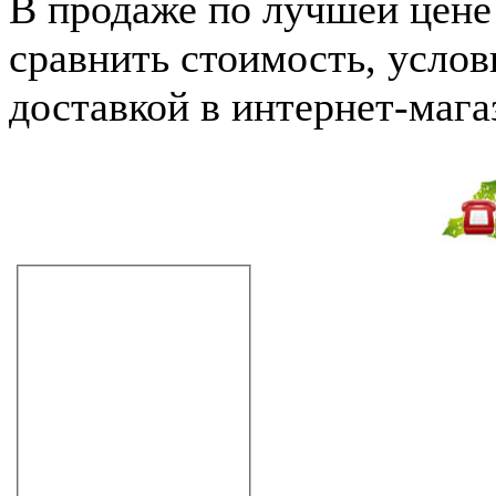
В продаже по лучшей цене 
сравнить стоимость, услов
доставкой в интернет-магаз
Ванна Jacuzzi J.Sha Mi, р
Не дозвонились?
Закажите звонок!
Гидромассажные ванны
прямоугольные
120 см
130 см
140 см
150 см
160 см
170 см
180 см
190 см
200 см