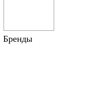
угловые
угловые асимметричные
круглые
овальные
классика
другие формы
Бренды
AESSEL
ALBATROS
AQUA-SYSTEM
AQUATEK
AQUATICA
BALTECO