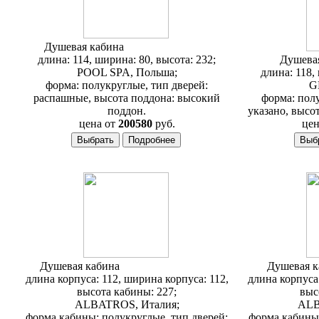
Душевая кабина
PoolSpa Kasandra
длина: 114, ширина: 80, высота: 232;
Душева
POOL SPA, Польша;
длина: 118,
форма: полукруглые, тип дверей:
G
распашные, высота поддона: высокий
форма: полу
поддон.
указано, высо
цена от
200580
руб.
цен
Душевая кабина
Albatros Cult corner
Душевая 
длина корпуса: 112, ширина корпуса: 112,
длина корпуса
высота кабины: 227;
выс
ALBATROS, Италия;
ALB
форма кабины: полукруглые, тип дверей:
форма кабины: