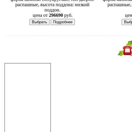
распашные, высота поддона: низкий
распашные,
поддон.
цена от
296690
руб.
цен
Не дозвонились?
Закажите звонок!
Душевые кабины
квадратные
прямоугольные
полукруглые
80 см
90 см
100 см
110 см
120 см
130 см
круглые
призма