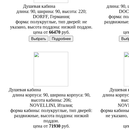
Душевая кабина
Dorff Gelios
длина: 90, 
длина: 90, ширина: 90, высота: 220;
DOCT
DORFF, Германия;
форма: по
форма: полукруглые, тип дверей: не
раздвижные,
указано, высота поддона: низкий поддон.
цена от
66470
руб.
це
Душевая кабина
Novellini New Holiday R90
Душевая 
длина корпуса: 90, ширина корпуса: 90,
длина корпус
высота кабины: 206;
выс
NOVELLINI, Италия;
NOVI
форма кабины: полукруглые, тип дверей:
форма кабины:
раздвижные, высота поддона: низкий
не указано,
поддон.
цена от
71930
руб.
це