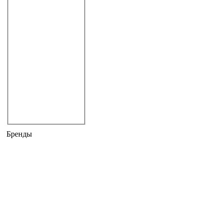
квадратные
прямоугольные
полукруглые
80 см
90 см
100 см
110 см
120 см
130 см
круглые
призма
другие формы
встраиваемые
Бренды
ALBATROS
APPOLLO
BALTECO
DOCTOR JET
DORFF
DURAVIT
GLASS
HANSGROHE PHARO
IDO