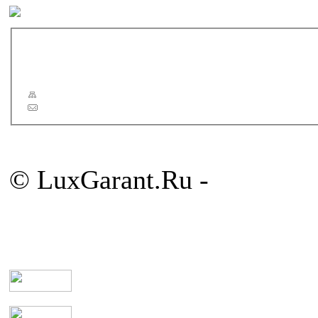
Другие бренды
Новости
Статьи
Сервис
Карта сайта
Обратная связь
© LuxGarant.Ru -
продажа 
комнаты