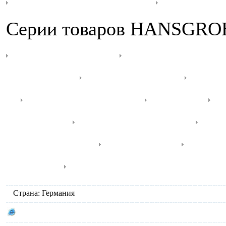
Серии товаров HANSGRO
Axor Carlton
Axor Citteri
Massaud
Axor Starсk
Axor
2
Axor Urquiola
Croma
E
Focus S
Metris Classic
Me
Metropol S
PuraVida
Rain
Talis S
Talis S 2
Страна: Германия
Сайт производителя HANSGROHE