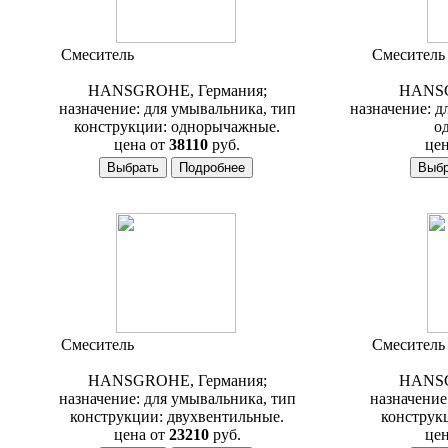
Смеситель
Hansgrohe Axor Citterio
Смесител
39020000
HANSGROHE, Германия;
HANSG
назначение: для умывальника, тип
назначение: д
конструкции: однорычажные.
о
цена от
38110
руб.
цен
Смеситель
Hansgrohe Axor Citterio
Смесител
39313000
HANSGROHE, Германия;
HANSG
назначение: для умывальника, тип
назначение
конструкции: двухвентильные.
конструк
цена от
23210
руб.
цен