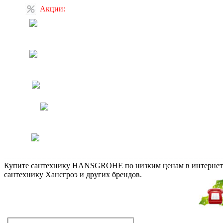
Акции:
Скидка на продукцию
Novellini 10%
Скидка на продукцию
Catalano 5%
Специальная цена на ванны
Скидка на унитаз Toto
Neorest SE
Товары в наличии, в офисе
Купите сантехнику HANSGROHE по низким ценам в интернет-ма
сантехнику Хансгроэ и других брендов.
Не дозвонились?
Закажите звонок!