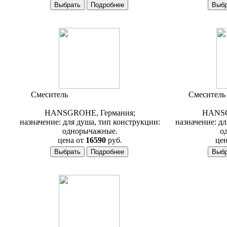
Смеситель
Hansgrohe Axor Citterio
Смесител
39655000
HANSGROHE, Германия;
HANSG
назначение: для душа, тип конструкции:
назначение: дл
однорычажные.
о
цена от
16590
руб.
цен