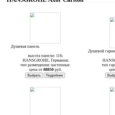
Душевая панель
Hansgrohe Axor Carlton
17670000
Душевой гарн
высота панели: 116;
HANSGROHE, Германия;
HANSG
тип размещения: настенные.
тип гар
цена от
88850
руб.
цен