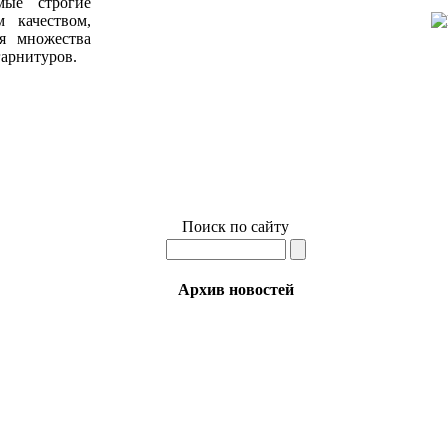
мые строгие
м качеством,
я множества
гарнитуров.
Перейти к просмотру продукции участвующей в акции
Перейти к просмотру всей продукции фабрики Dansani
Поиск по сайту
Архив новостей
Июнь
Апрель
Март
Февраль