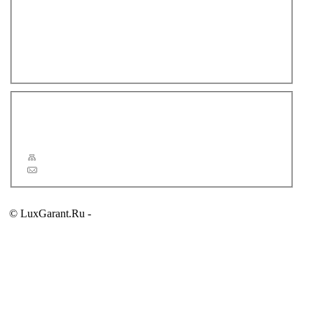
Смывные бачки
Смесители
Душевая программа
Аксессуары для ванной комнаты
Полотенцесушители
Зеркала
Новости
Статьи
Сервис
Карта сайта
Обратная связь
© LuxGarant.Ru -
продажа сантехники для ванной комнаты