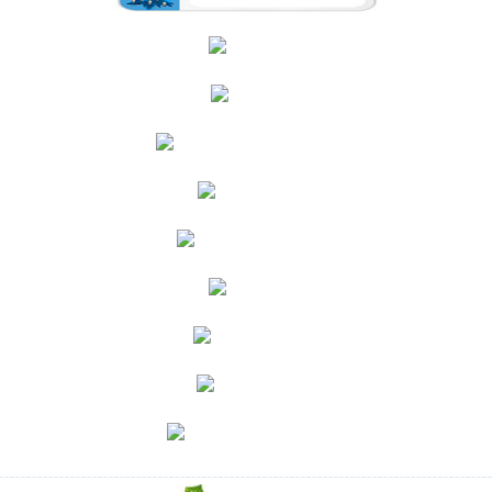
Мебель для ванной
Душевые углы, двери и шторки для ванн
Смесители из Германии
Смесители
Смесители из Германии
Мебель для ванных комнат
Раковины, унитазы, биде
Мебель, санфаянс, душевые перегородки, смесители, аксессуар
Мебель для ванной комнаты