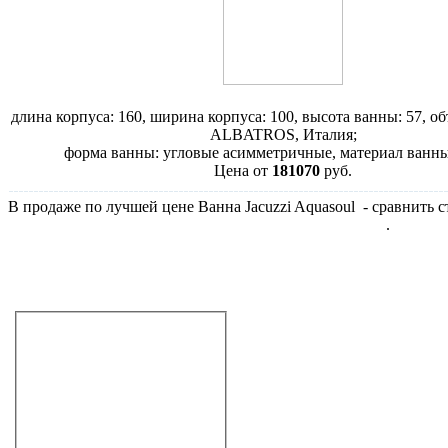
Ванна Albatros Movida 160
длина корпуса: 160, ширина корпуса: 100, высота ванны: 57, об
ALBATROS, Италия;
форма ванны: угловые асимметричные, материал ванны
Цена от
181070
руб.
В продаже по лучшей цене Ванна Jacuzzi Aquasoul - сравнить ст
Ванна Jacuzzi Aquasoul, раздел Гидромассажные ванны
.
Не дозвонились?
Закажите звонок!
Гидромассажные ванны
прямоугольные
угловые
угловые асимметричные
130 см
140 см
150 см