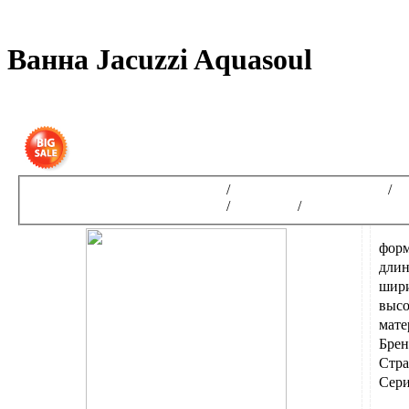
Ванна Jacuzzi Aquasoul
Интернет-магазин сантехники
/
Гидромассажные ванны
/
Г
Интернет-магазин сантехники
/
JACUZZI
/
Designer Collect
форм
длин
шири
высо
мате
Брен
Стра
Сери