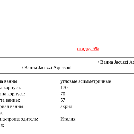
Получи купон на
скидку 5%
здесь!
идромассажные ванны угловые асимметричные
/
Ванна Jacuzzi A
ion - ванны
/
Ванна Jacuzzi Aquasoul
а ванны:
угловые асимметричные
а корпуса:
170
на корпуса:
70
та ванны:
57
риал ванны:
акрил
д:
JACUZZI
на-производитель:
Италия
я:
Designer Collection - ванны