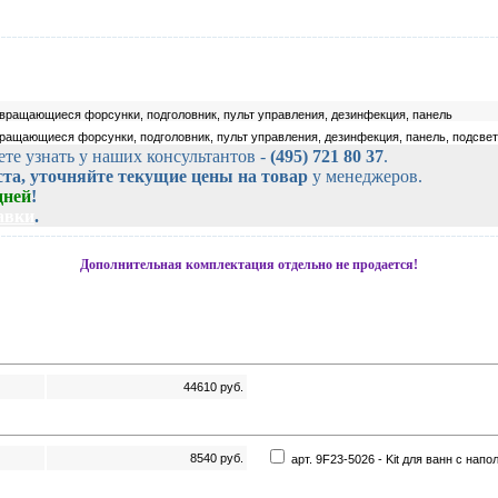
 вращающиеся форсунки, подголовник, пульт управления, дезинфекция, панель
вращающиеся форсунки, подголовник, пульт управления, дезинфекция, панель, подсвет
 узнать у наших консультантов -
(495) 721 80 37
.
та, уточняйте текущие цены на товар
у менеджеров.
дней
!
авки
.
Дополнительная комплектация отдельно не продается!
44610
руб.
8540
руб.
арт. 9F23-5026 - Kit для ванн с на