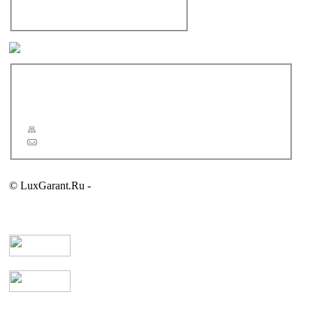
Аксессуары для ванной комнаты
Полотенцесушители
Другие бренды
Новости
Статьи
Сервис
Карта сайта
Обратная связь
© LuxGarant.Ru -
продажа сантехники для ванной комнаты