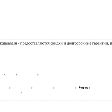
arant.ru - предоставляются скидки и долгосрочные гарантии, п
зы
Биде
Писсуары
Аксессуары для ванной комнаты
ma C1
Sistema C2
Sistema C3
Sistema Cx
Verso
Verso Trenta
Base doccia
Accessori