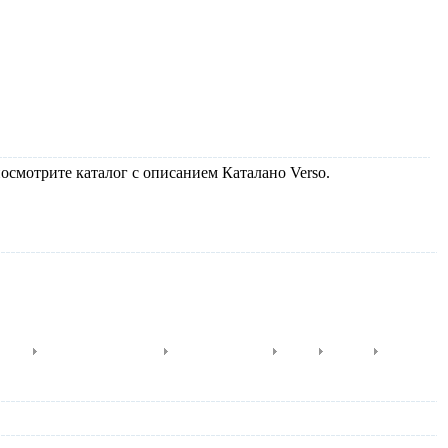
осмотрите каталог с описанием Каталано Verso.
sette
Verso Venticinque
Verso Comfort
Zero
Zero+
Zero