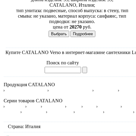
CATALANO, Италия;
тип унитаза: подвесные, способ выпуска: в стену, тип
смыва: не указано, материал корпуса: санфаянс, тип
подводки: не указано.
цена от
20270
руб.
Купите CATALANO Verso в интернет-магазине сантехники Luxg
Поиск по сайту
Продукция CATALANO
Душевые поддоны
Мебель для ванной
Раковины
Унита
Серии товаров CATALANO
I Masteri
Muse
Proiezioni
Roma
Sfera
Sistema C
Siste
Domino
Zero Light
Zero Tondo
Verso doccia
Roma doccia
Страна: Италия