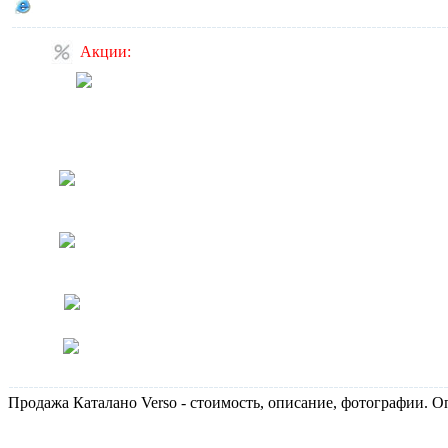
Сайт производителя CATALANO
Акции:
При заказе из Италии скидка
до 15%.
Цены указаны без учета
скидки.
Скидка на продукцию
Novellini 10%
Скидка на продукцию
Catalano 5%
Специальная цена на ванны
Товары в наличии, в офисе
Продажа Каталано Verso - стоимость, описание, фотографии. 
Не дозвонились?