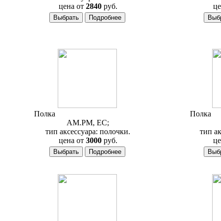
цена от
2840
руб.
це
Полка
AM.PM Inspire A5034500
Полка
A
AM.PM, ЕС;
тип аксессуара: полочки.
тип ак
цена от
3000
руб.
це