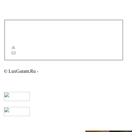
NOVELLINI ELYSIUM
REGIA
VOGUE
Новости
Статьи
Сервис
Карта сайта
Обратная связь
© LuxGarant.Ru -
продажа сантехники для ванной комнаты