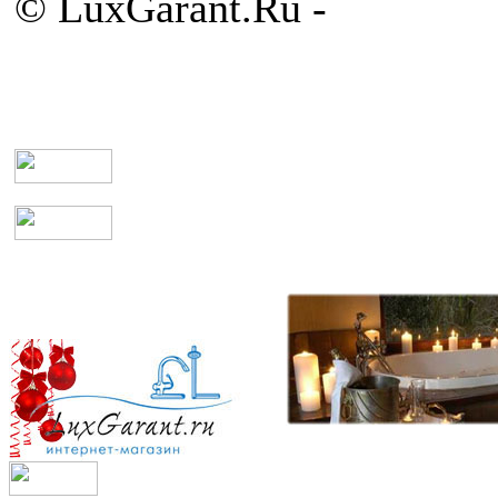
© LuxGarant.Ru -
продажа 
комнаты