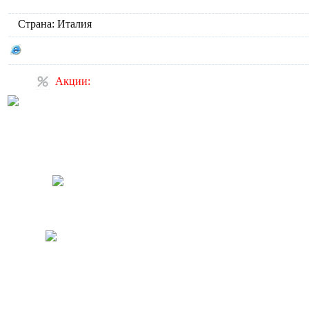
Страна: Италия
Сайт производителя BANDINI
Акции:
Скидка 15% на модели с
гидромассажем!
Узнайте подробнее у наших
менеджеров.
Спецпредложение на
душевую кабину с паровой
баней
Дополнительная скидка 10%
на мебель для ванной
DANSANI (в акции
участвуют определенные
комплекты)