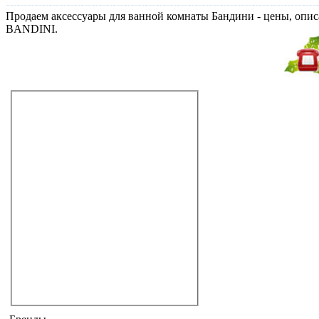
Продаем аксессуары для ванной комнаты Бандини - цены, описа
BANDINI.
Не дозвонились?
Закажите звонок!
Аксессуары для ванной комнаты
полотенцедержатели
держатели для бумаги
мыльницы
стаканы
держатели для зубных щеток
зеркала
светильники
дозаторы
ёршики
полочки
крючки
ручки
универсальные
другие