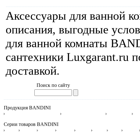
Аксессуары для ванной к
описания, выгодные услов
для ванной комнаты BAND
сантехники Luxgarant.ru п
доставкой.
Поиск по сайту
Продукция BANDINI
Гидромассажные ванны
Душевые поддоны
Раковины
С
Серии товаров BANDINI
Arya
Antica
Antico
Classic
Clock
Coco
Dive
Ebano
Stel