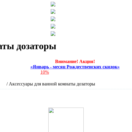
аты дозаторы
Внимание! Акция!
«Январь - месяц Рождественских скидок»
Скидка
10%
на всю продукцию с 10 по 31 января!
>
Подробности здесь
<
аты
/
Аксессуары для ванной комнаты дозаторы