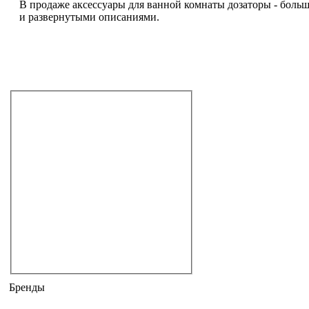
В продаже аксессуары для ванной комнаты дозаторы - больш
и развернутыми описаниями.
Не дозвонились?
Закажите звонок!
Аксессуары для ванной комнаты
полотенцедержатели
держатели для бумаги
мыльницы
стаканы
зеркала
светильники
дозаторы
ёршики
полочки
крючки
другие
универсальные
Бренды
AM.PM