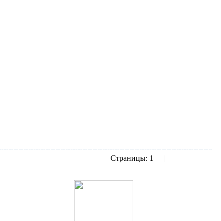
Страницы:
1
2
|
показать все
Следующая››