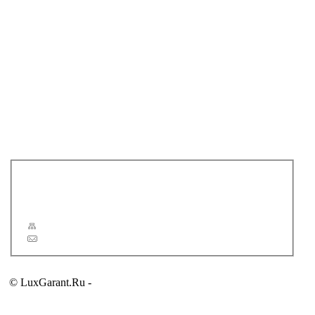
ARTCERAM
BANDINI
CATALANO
DISEGNO CERAMICA
EUROLEGNO
GEMELLI
GESSI
KEUCO
NICOLAZZI
NOVELLINI ELYSIUM
REGIA
VOGUE
Новости
Статьи
Сервис
Карта сайта
Обратная связь
© LuxGarant.Ru -
продажа сантехники для ванной комнаты