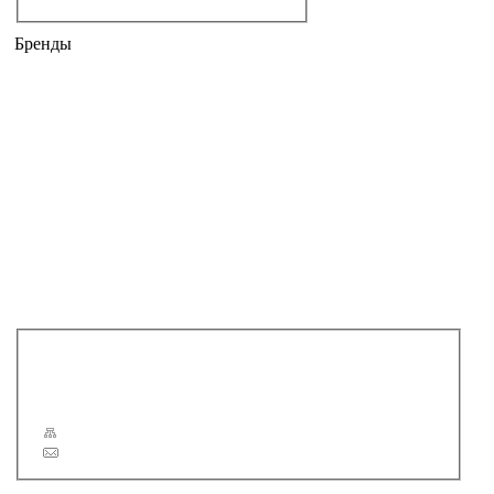
Бренды
AM.PM
ARTCERAM
BANDINI
CATALANO
DISEGNO CERAMICA
EUROLEGNO
GEMELLI
GESSI
KEUCO
NICOLAZZI
NOVELLINI ELYSIUM
REGIA
VOGUE
Новости
Статьи
Сервис
Карта сайта
Обратная связь