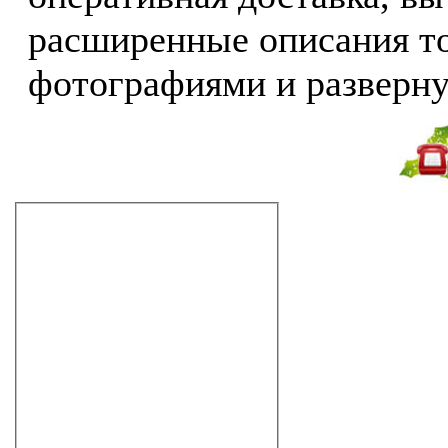
расширенные описания то
фотографиями и разверн
Не дозвонились?
Закажите звонок!
Аксессуары для ванной комнаты
полотенцедержатели
держатели для бумаги
мыльницы
стаканы
зеркала
светильники
дозаторы
ёршики
полочки
крючки
другие
универсальные