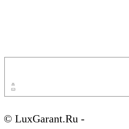
GEMELLI
HATRIA
KEUCO
LINEATRE
MOBILI DI CASTELLO
ONSEN
PELIPAL
PURIS
SIMAS
TIFFANY WORLD
Новости
Статьи
Сервис
Карта сайта
Обратная связь
© LuxGarant.Ru -
продажа 