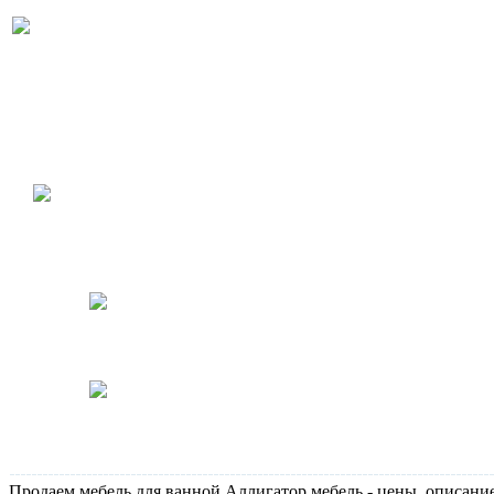
Акция: Подвесной унитаз
Duravit D-Code (арт. 220909)
с монтажной рамой Geberit
по специальной цене! А
также встраиваемая
раковина 046651 в наличии!
Акция: подвесной унитаз
(арт.5684) с сиденьем,
монтажной рамой и
кнопкой. В наличии!
Держатели для бумаги Gessi
Rettangolo, в наличии, в
отделе продаж!
Специальная цена на
электронные унитазы Toto
SE и LE
Продаем мебель для ванной Аллигатор мебель - цены, описани