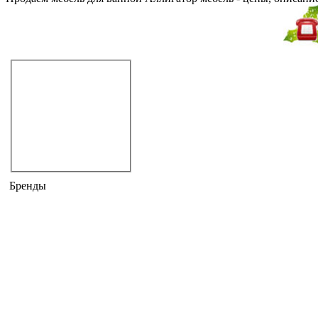
Не дозвонились?
Закажите звонок!
Мебель для ванной
традиционная
современная
классика
угловая
подвесная
другая
Бренды
ALLIGATOR
ARLEX
ARTCERAM
BERLONI BAGNO
DANSANI
DE ZOTTI
DURAVIT
EURODESIGN
EUROLEGNO
GAIA