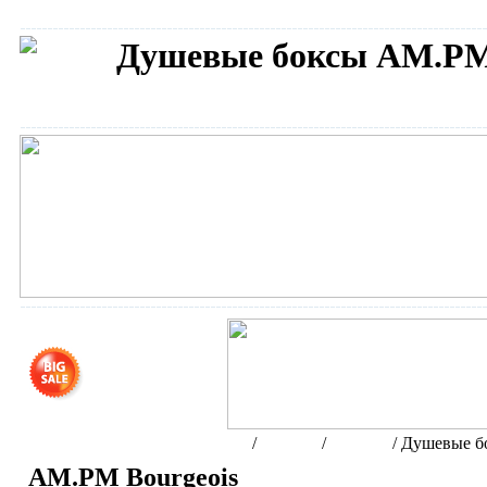
Душевые боксы AM.P
Сантехника AM.PM
Интернет-магазин сантехники
/
Бренды
/
AM.PM
/
Душевые б
AM.PM Bourgeois