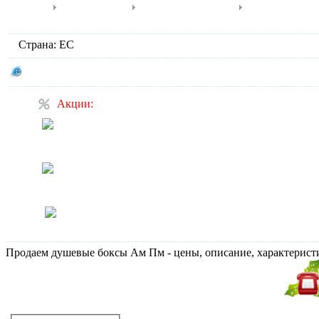
Joy
Sense
Serenity
Tende
Страна: ЕС
Сайт производителя AM.PM
Акции:
Скидка на продукцию
Novellini 10%
Скидка на продукцию
Catalano 5%
Товары в наличии, в офисе
Продаем душевые боксы Ам Пм - цены, описание, характерист
Не дозвонились?
Закажите звонок!