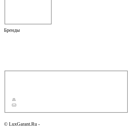
Душевые боксы
прямоугольные
угловые
Бренды
AM.PM
APPOLLO
DOCTOR JET
JACUZZI
POOL SPA
TEUCO
Новости
Статьи
Сервис
Карта сайта
Обратная связь
© LuxGarant.Ru -
продажа сантехники для ванной комнаты