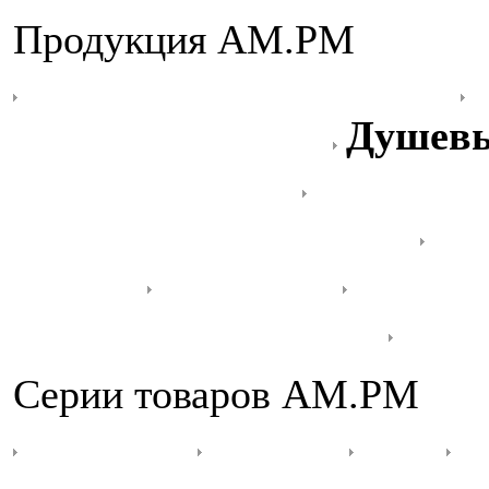
Продукция AM.PM
Гидромассажные ванны
душевой кабиной
Душевы
Душевые двери
Шторки д
Душевые перегородки
Ду
ванной
Раковины
Унитаз
Душевые гарнитуры
Аксе
Серии товаров AM.PM
5 OClock
Admire
Awe
B