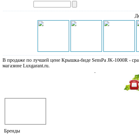
Д
В продаже по лучшей цене Крышка-биде SensPa JK-1000R - срав
магазине Luxgarant.ru.
Крышка-биде SensPa, раздел Крышки-биде
.
Не дозвонились?
Закажите звонок!
Крышки-биде
корейские
немецкие
Бренды
GEBERIT